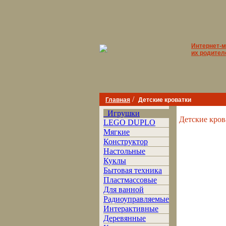
Интернет-м
их родител
/
Главная
Детские кроватки
Игрушки
Детские кров
LEGO DUPLO
Мягкие
Конструктор
Настольные
Куклы
Бытовая техника
Пластмассовые
Для ванной
Радиоуправляемые
Интерактивные
Деревянные