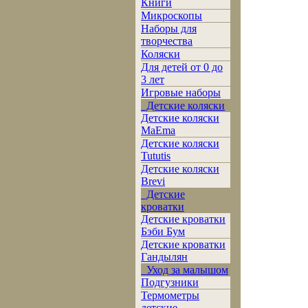
Книги
Микроскопы
Наборы для
творчества
Коляски
Для детей от 0 до
3 лет
Игровые наборы
Детские коляски
Детские коляски
MaEma
Детские коляски
Tututis
Детские коляски
Brevi
Детские
кроватки
Детские кроватки
Бэби Бум
Детские кроватки
Гандылян
Уход за малышом
Подгузники
Термометры
детские